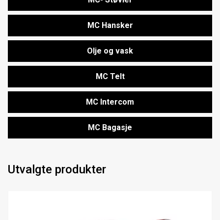
MC Hansker
Olje og vask
MC Telt
MC Intercom
MC Bagasje
Utvalgte produkter