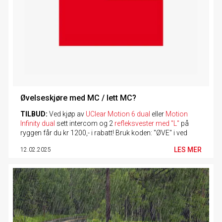
Øvelseskjøre med MC / lett MC?
TILBUD:
Ved kjøp av
UClear Motion 6 dual
eller
Motion
Infinity dual
sett intercom og 2
refleksvester med "L"
på
ryggen får du kr 1200,- i rabatt! Bruk koden: "ØVE" i ved
utsjekk i kassen.
LES MER
12.02.2025
​Skal du øvelseskjøre med motorsykkel er det et par ting du
må huske på.