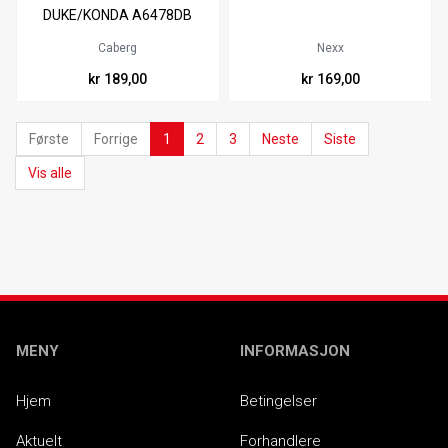
DUKE/KONDA A6478DB
Caberg
Nexx
kr 189,00
kr 169,00
Første
Forrige
1
2
3
Neste
Siste
Vis alle
MENY
INFORMASJON
Hjem
Betingelser
Aktuelt
Forhandlere