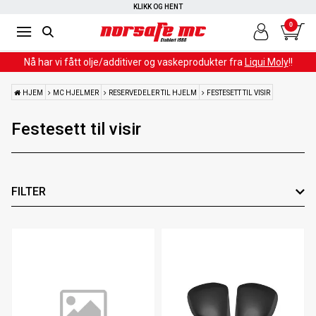
RASK LEVERING
KLIKK OG HENT
0
Nå har vi fått olje/additiver og vaskeprodukter fra
Liqui Moly
!!
HJEM
MC HJELMER
RESERVEDELER TIL HJELM
FESTESETT TIL VISIR
Festesett til visir
FILTER
Farge
Leverandør