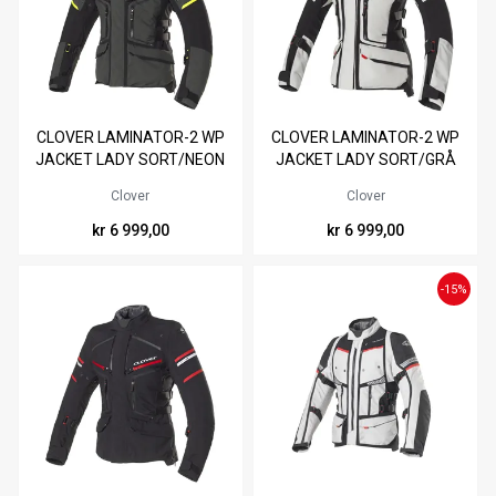
Tilgjengelig i
Tilgjengelig i
CLOVER LAMINATOR-2 WP
CLOVER LAMINATOR-2 WP
XS
S
M
L
XL
XXL
XS
S
M
L
XL
XXL
JACKET LADY SORT/NEON
JACKET LADY SORT/GRÅ
Clover
Clover
kr 6 999,00
kr 6 999,00
-15%