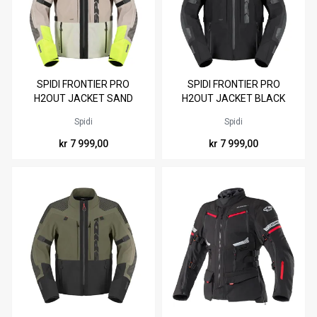
Tilgjengelig i
Tilgjengelig i
SPIDI FRONTIER PRO
SPIDI FRONTIER PRO
S
M
L
XL
XXL
3XL
S
M
L
XL
XXL
3XL
H2OUT JACKET SAND
H2OUT JACKET BLACK
YELLOW
4XL
4XL
Spidi
Spidi
kr 7 999,00
kr 7 999,00
Tilgjengelig i
Tilgjengelig i