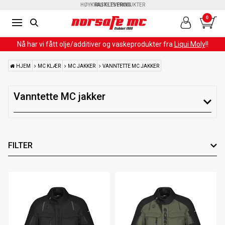
HØYKVALITETS PRODUKTER
RASK LEVERING
0
Nå har vi fått olje/additiver og vaskeprodukter fra
Liqui Moly
!!
HJEM
MC KLÆR
MC JAKKER
VANNTETTE MC JAKKER
Vanntette MC jakker
FILTER
Spesielt tilpasset
Farge
Leverandør