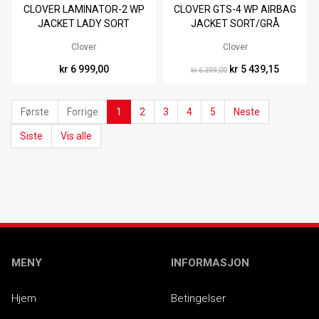
Tilgjengelig i
Tilgjengelig i
CLOVER LAMINATOR-2 WP
CLOVER GTS-4 WP AIRBAG
XS
S
M
L
XL
XXL
L
XL
XXL
3XL
JACKET LADY SORT
JACKET SORT/GRÅ
Clover
Clover
kr 6 999,00
kr 5 439,15
kr 6 399,00
Første
Forrige
1
2
3
4
5
Neste
Siste
Vis alle
MENY
INFORMASJON
Hjem
Betingelser