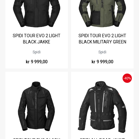
Materiale
Sikkerhet
Tilgjengelig i
Tilgjengelig i
SPIDI TOUR EVO 2 LIGHT
SPIDI TOUR EVO 2 LIGHT
Egenskaper
M
L
XL
XXL
3XL
M
L
XL
XXL
3XL
BLACK JAKKE
BLACK MILITARY GREEN
JAKKE
4XL
4XL
Spidi
Spidi
kr 9 999,00
kr 9 999,00
-40%
Tilgjengelig i
Tilgjengelig i