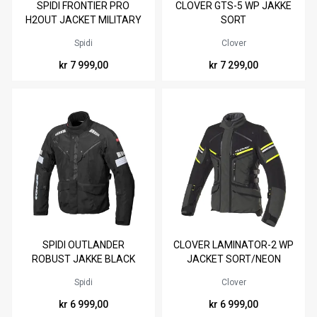
SPIDI FRONTIER PRO
CLOVER GTS-5 WP JAKKE
S
M
L
XL
XXL
3XL
M
L
XL
XXL
3XL
H2OUT JACKET MILITARY
SORT
GREEN
4XL
4XL
Spidi
Clover
kr 7 999,00
kr 7 299,00
Tilgjengelig i
Tilgjengelig i
SPIDI OUTLANDER
CLOVER LAMINATOR-2 WP
XL
2XL
S
M
L
XL
XXL
3XL
ROBUST JAKKE BLACK
JACKET SORT/NEON
4XL
Spidi
Clover
kr 6 999,00
kr 6 999,00