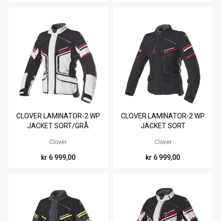
Tilgjengelig i
Tilgjengelig i
CLOVER LAMINATOR-2 WP
CLOVER LAMINATOR-2 WP
S
M
L
XL
XXL
3XL
S
M
L
XL
XXL
3XL
JACKET SORT/GRÅ
JACKET SORT
4XL
4XL
Clover
Clover
kr 6 999,00
kr 6 999,00