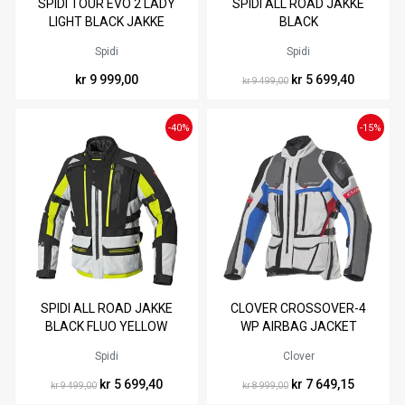
SPIDI TOUR EVO 2 LADY
SPIDI ALL ROAD JAKKE
XS
S
M
L
XL
XXL
M
3XL
4XL
LIGHT BLACK JAKKE
BLACK
Spidi
Spidi
kr 9 999,00
kr 5 699,40
kr 9 499,00
-40%
-15%
Tilgjengelig i
Tilgjengelig i
SPIDI ALL ROAD JAKKE
CLOVER CROSSOVER-4
M
M
XL
3XL
BLACK FLUO YELLOW
WP AIRBAG JACKET
BLÅ/GRÅ
Spidi
Clover
kr 5 699,40
kr 7 649,15
kr 9 499,00
kr 8 999,00