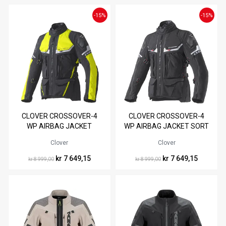
-15%
-15%
Tilgjengelig i
Tilgjengelig i
CLOVER CROSSOVER-4
CLOVER CROSSOVER-4
M
L
3XL
S
M
L
XXL
3XL
WP AIRBAG JACKET
WP AIRBAG JACKET SORT
SORT/NEONGUL
4XL
Clover
Clover
kr 7 649,15
kr 7 649,15
kr 8 999,00
kr 8 999,00