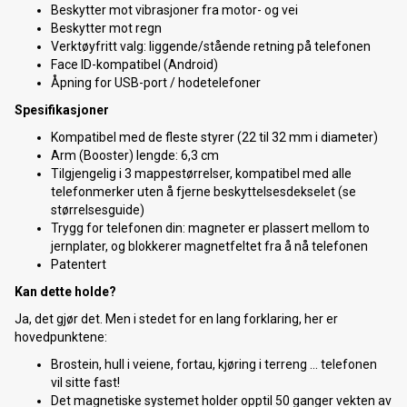
Beskytter mot vibrasjoner fra motor- og vei
Beskytter mot regn
Verktøyfritt valg: liggende/stående retning på telefonen
Face ID-kompatibel (Android)
Åpning for USB-port / hodetelefoner
Spesifikasjoner
Kompatibel med de fleste styrer (22 til 32 mm i diameter)
Arm (Booster) lengde: 6,3 cm
Tilgjengelig i 3 mappestørrelser, kompatibel med alle
telefonmerker uten å fjerne beskyttelsesdekselet (se
størrelsesguide)
Trygg for telefonen din: magneter er plassert mellom to
jernplater, og blokkerer magnetfeltet fra å nå telefonen
Patentert
Kan dette holde?
Ja, det gjør det. Men i stedet for en lang forklaring, her er
hovedpunktene:
Brostein, hull i veiene, fortau, kjøring i terreng ... telefonen
vil sitte fast!
Det magnetiske systemet holder opptil 50 ganger vekten av