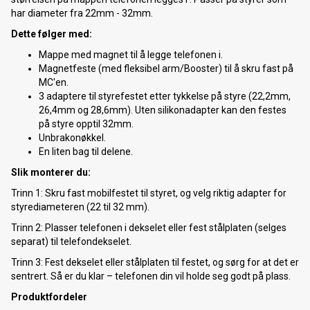
har diameter fra 22mm - 32mm.
Dette følger med:
Mappe med magnet til å legge telefonen i.
Magnetfeste (med fleksibel arm/Booster) til å skru fast på
MC'en.
3 adaptere til styrefestet etter tykkelse på styre (22,2mm,
26,4mm og 28,6mm). Uten silikonadapter kan den festes
på styre opptil 32mm.
Unbrakonøkkel.
En liten bag til delene.
Slik monterer du:
Trinn 1: Skru fast mobilfestet til styret, og velg riktig adapter for
styrediameteren (22 til 32 mm).
Trinn 2: Plasser telefonen i dekselet eller fest stålplaten (selges
separat) til telefondekselet.
Trinn 3: Fest dekselet eller stålplaten til festet, og sørg for at det er
sentrert. Så er du klar – telefonen din vil holde seg godt på plass.
Produktfordeler