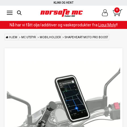
RASK LEVERING
KLIKK OG HENT
0
Nå har vi fått olje/additiver og vaskeprodukter fra
Liqui Moly
!!
HJEM
MC UTSTYR
MOBILHOLDER
SHAPEHEART MOTO PRO BOOST