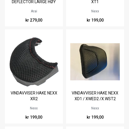
DEFLECTOR LARGE HØY
XT1
5CM
Arai
Nexx
kr 279,00
kr 199,00
Ikke på lager
VINDAVVISER HAKE NEXX
VINDAVVISER HAKE NEXX
XR2
XD1 / XWED2 /X.WST2
Nexx
Nexx
kr 199,00
kr 199,00