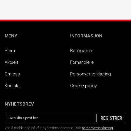
MENY
INFORMASJON
Hjem
Betingelser
Aktuelt
Forhandlere
Om oss
Personvernerklæring
Kontakt
Cookie policy
NYHETSBREV
Ved å melde deg på vårt nyhetsbrev godtar du vår
personvernerklæring