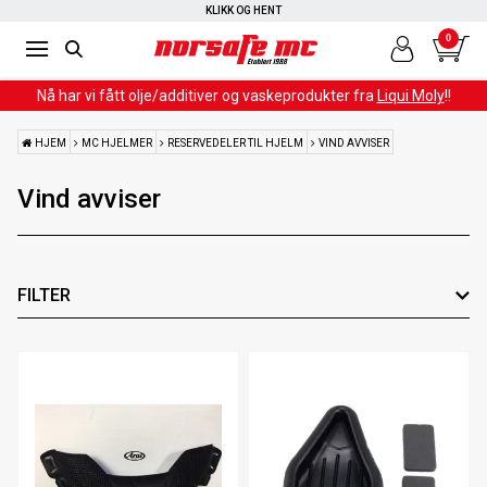
RASK LEVERING
KLIKK OG HENT
0
Nå har vi fått olje/additiver og vaskeprodukter fra
Liqui Moly
!!
HJEM
MC HJELMER
RESERVEDELER TIL HJELM
VIND AVVISER
Vind avviser
FILTER
Leverandør