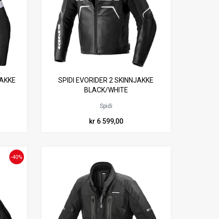
Tilgjengelig i
JAKKE
SPIDI EVORIDER 2 SKINNJAKKE
48
50
52
54
BLACK/WHITE
Spidi
kr 6 599,00
-40%