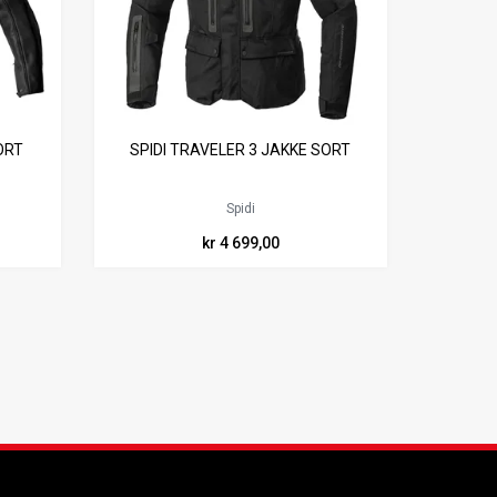
Tilgjengelig i
ORT
SPIDI TRAVELER 3 JAKKE SORT
M
L
XL
2XL
3XL
4XL
Spidi
kr 4 699,00