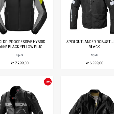
Tilgjengelig i
Tilgjengelig i
DI DP-PROGRESSIVE HYBRID
SPIDI OUTLANDER ROBUST 
48
50
52
54
56
58
60
XL
2XL
AKKE BLACK YELLOW FLUO
BLACK
62
Spidi
Spidi
kr 7 299,00
kr 6 999,00
-40%