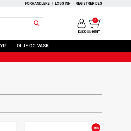
FORHANDLERE
LOGG INN
REGISTRER DEG
0
KLIKK-OG-HENT
YR
OLJE OG VASK
-40%