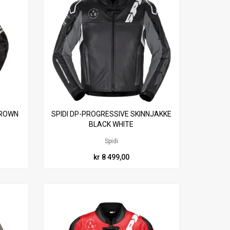
Tilgjengelig i
BROWN
SPIDI DP-PROGRESSIVE SKINNJAKKE
46
48
50
52
54
56
58
BLACK WHITE
Spidi
kr 8 499,00