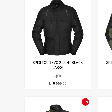
Tilgjengelig i
SPIDI TOUR EVO 2 LIGHT BLACK
SPI
M
L
XL
XXL
3XL
4XL
M
JAKKE
Spidi
kr 9 999,00
-40%