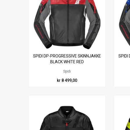
Tilgjengelig i
SPIDI DP-PROGRESSIVE SKINNJAKKE
SPIDI
46
48
50
52
54
56
58
46
BLACK WHITE RED
Spidi
kr 8 499,00