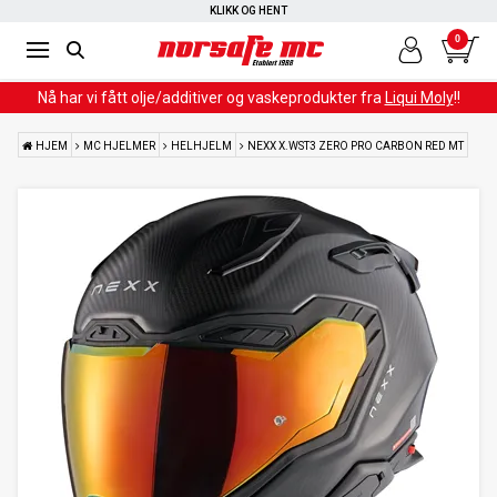
KLIKK OG HENT
0
Nå har vi fått olje/additiver og vaskeprodukter fra
Liqui Moly
!!
HJEM
MC HJELMER
HELHJELM
NEXX X.WST3 ZERO PRO CARBON RED MT