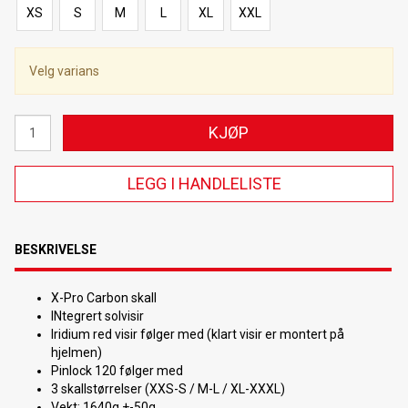
XS
S
M
L
XL
XXL
Velg varians
KJØP
LEGG I HANDLELISTE
BESKRIVELSE
X-Pro Carbon skall
INtegrert solvisir
Iridium red visir følger med (klart visir er montert på
hjelmen)
Pinlock 120 følger med
3 skallstørrelser (XXS-S / M-L / XL-XXXL)
Vekt: 1640g +-50g