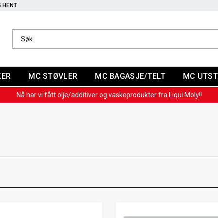
G HENT
KER
MC STØVLER
MC BAGASJE/TELT
MC UTST
Nå har vi fått olje/additiver og vaskeprodukter fra
Liqui Moly
!!