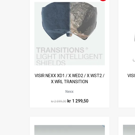
VISIR NEXX XD1 / X.WED2 / X.WST2 /
VIS
X.WRL TRANSITION
Nexx
kr 1 299,50
kr 2 599,00