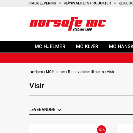
RASK LEVERING
HØYKVALITETS PRODUKTER
KLIKK O
MC HJELMER
MC KLÆR
MC HANS
Hjem
MC Hjelmer
Reservedeler til hjelm
Visir
Visir
LEVERANDØR
-50%