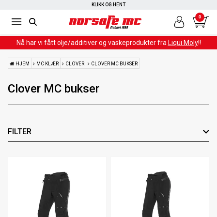
RASK LEVERING
KLIKK OG HENT
0
Nå har vi fått olje/additiver og vaskeprodukter fra
Liqui Moly
!!
HJEM
MC KLÆR
CLOVER
CLOVER MC BUKSER
Clover MC bukser
FILTER
Spesielt tilpasset
Farge
Leverandør