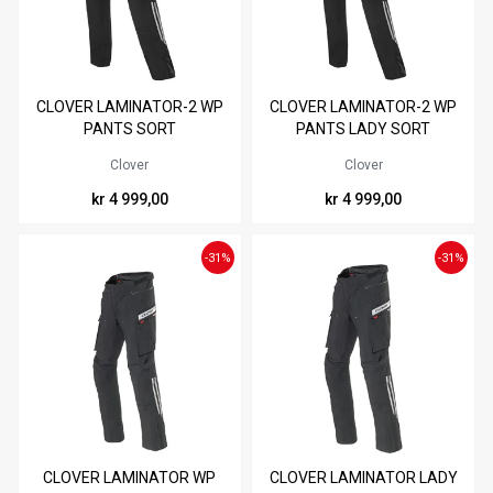
Materiale
Sikkerhet
Tilgjengelig i
Tilgjengelig i
CLOVER LAMINATOR-2 WP
CLOVER LAMINATOR-2 WP
Benlengde
46
48
50
52
54
56
38
40
42
44
46
48
PANTS SORT
PANTS LADY SORT
58
60
50
Clover
Clover
kr 4 999,00
kr 4 999,00
-31%
-31%
Tilgjengelig i
Tilgjengelig i
CLOVER LAMINATOR WP
CLOVER LAMINATOR LADY
46
44