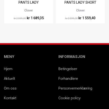
46
48
46
48
PANTS LADY
PANTS LADY SHORT
Clover
Clover
kr 1 689,35
kr 1 559,40
kr 2 599,00
kr 2 599,00
MENY
INFORMASJON
Hjem
Betingelser
Aktuelt
Forhandlere
Om oss
Personvernerklæring
Kontakt
Cookie policy