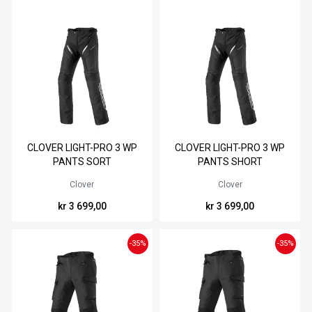
Tilgjengelig i
Tilgjengelig i
CLOVER LIGHT-PRO 3 WP
CLOVER LIGHT-PRO 3 WP
46
48
50
52
54
56
48
50
52
54
56
58
PANTS SORT
PANTS SHORT
58
60
60
Clover
Clover
kr 3 699,00
kr 3 699,00
-35%
-35%