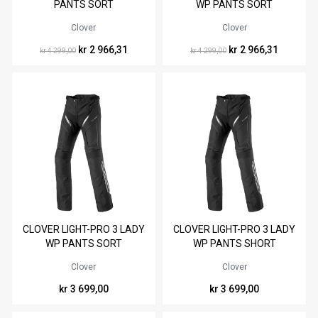
PANTS SORT
WP PANTS SORT
Clover
Clover
kr 2 966,31
kr 2 966,31
kr 4 299,00
kr 4 299,00
Tilgjengelig i
Tilgjengelig i
CLOVER LIGHT-PRO 3 LADY
CLOVER LIGHT-PRO 3 LADY
38
40
42
44
46
48
40
42
44
46
48
WP PANTS SORT
WP PANTS SHORT
50
Clover
Clover
kr 3 699,00
kr 3 699,00