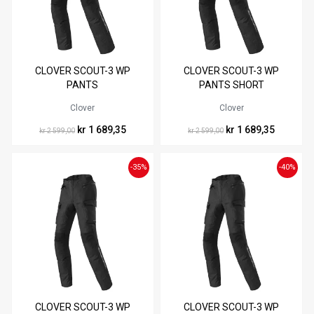
Tilgjengelig i
Tilgjengelig i
CLOVER SCOUT-3 WP
CLOVER SCOUT-3 WP
54
50
58
PANTS
PANTS SHORT
Clover
Clover
kr 1 689,35
kr 1 689,35
kr 2 599,00
kr 2 599,00
-35%
-40%
Tilgjengelig i
Tilgjengelig i
CLOVER SCOUT-3 WP
CLOVER SCOUT-3 WP