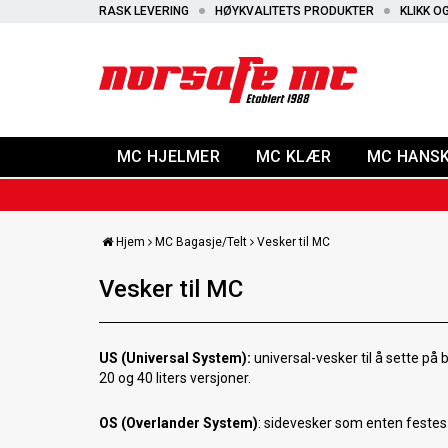
RASK LEVERING
HØYKVALITETS PRODUKTER
KLIKK O
MC HJELMER
MC KLÆR
MC HANS
Hjem
MC Bagasje/Telt
Vesker til MC
Vesker til MC
US (Universal System):
universal-vesker til å sette på 
20 og 40 liters versjoner.
OS (Overlander System)
: sidevesker som enten festes