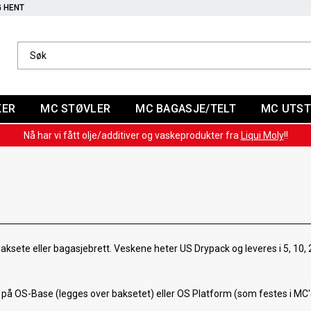
G HENT
KER
MC STØVLER
MC BAGASJE/TELT
MC UTST
Nå har vi fått olje/additiver og vaskeprodukter fra
Liqui Moly
!!
baksete eller bagasjebrett. Veskene heter US Drypack og leveres i 5, 10, 2
 på OS-Base (legges over baksetet) eller OS Platform (som festes i MC'