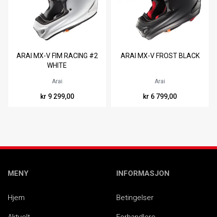
Tilgjengelig i
Ikke på lager
ARAI MX-V FIM RACING #2
ARAI MX-V FROST BLACK
S
M
L
WHITE
Arai
Arai
kr 9 299,00
kr 6 799,00
MENY
INFORMASJON
Hjem
Betingelser