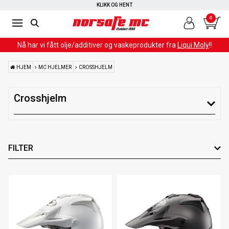
KLIKK OG HENT
0
Nå har vi fått olje/additiver og vaskeprodukter fra
Liqui Moly
!!
HJEM
MC HJELMER
CROSSHJELM
Crosshjelm
FILTER
Farge
Leverandør
Materiale