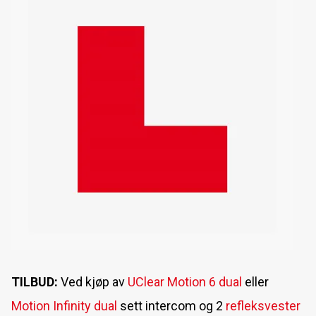
SIKKERHET - MC KLÆR
Liqui Moly blir partner med MXGP
PMJ Deux - jeans med høy kvalitet produsert i Italia
Nytt laminert sett fra Spidi: Outlander
TILBUD:
Ved kjøp av
UClear Motion 6 dual
eller
Motion Infinity dual
sett intercom og 2
refleksvester