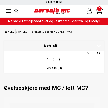
KLIKK OG HENT
0
Nå har vi fått olje/additiver og vaskeprodukter fra
Liqui Moly
!!
HJEM
AKTUELT
ØVELSESKJØRE MED MC / LETT MC?
Aktuelt
Airbag til MC kjøring
1
2
3
Øvelseskjøre med MC / lett MC?
Vis alle (3)
Vanntette MC klær - hvilken membran
SIKKERHET - MC HJELM - ECE 22.06
Øvelseskjøre med MC / lett MC?
Vær varm og trygg når sesongen starter!
SIKKERHET PÅ MC UTSTYR - Ryggskinner