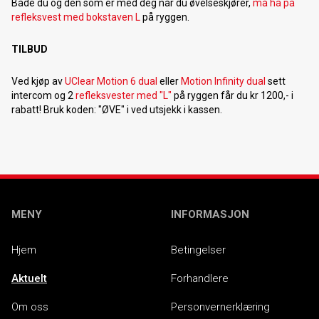
Både du og den som er med deg når du øvelseskjører,
må ha på
refleksvest med bokstaven L
på ryggen.
TILBUD
Ved kjøp av
UClear Motion 6 dual
eller
Motion Infinity dual
sett
intercom og 2
refleksvester med "L"
på ryggen får du kr 1200,- i
rabatt! Bruk koden: "ØVE" i ved utsjekk i kassen.
MENY
INFORMASJON
Hjem
Betingelser
Aktuelt
Forhandlere
Om oss
Personvernerklæring