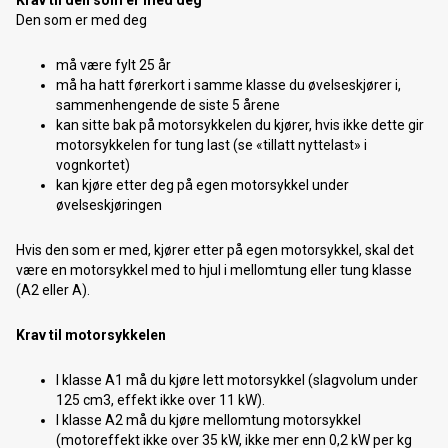
Krav til den som er med deg
Den som er med deg
må være fylt 25 år
må ha hatt førerkort i samme klasse du øvelseskjører i,
sammenhengende de siste 5 årene
kan sitte bak på motorsykkelen du kjører, hvis ikke dette gir
motorsykkelen for tung last (se «tillatt nyttelast» i
vognkortet)
kan kjøre etter deg på egen motorsykkel under
øvelseskjøringen
Hvis den som er med, kjører etter på egen motorsykkel, skal det
være en motorsykkel med to hjul i mellomtung eller tung klasse
(A2 eller A).
Krav til motorsykkelen
I klasse A1 må du kjøre lett motorsykkel (slagvolum under
125 cm3, effekt ikke over 11 kW).
I klasse A2 må du kjøre mellomtung motorsykkel
(motoreffekt ikke over 35 kW, ikke mer enn 0,2 kW per kg