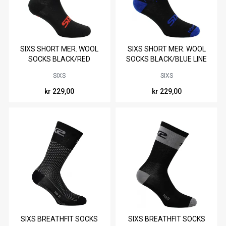
Tilgjengelig i
Tilgjengelig i
SIXS SHORT MER. WOOL
SIXS SHORT MER. WOOL
36
40
44
36
40
44
SOCKS BLACK/RED
SOCKS BLACK/BLUE LINE
STRIPES
SIXS
SIXS
kr 229,00
kr 229,00
Tilgjengelig i
Tilgjengelig i
SIXS BREATHFIT SOCKS
SIXS BREATHFIT SOCKS
36
40
44
36
40
44