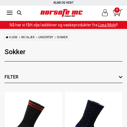
KLIKK OG HENT
0
Nå har vi fått olje/additiver og vaskeprodukter fra
Liqui Moly
!!
HJEM
MC KLÆR
UNDERTØY
SOKKER
Sokker
FILTER
Leverandør
Materiale