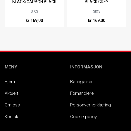
BLACK/CARBON BLACK
BLACK GREY
SIXS
SIXS
kr 169,00
kr 169,00
MENY
INFORMASJON
Hjem
Betingelser
Aktuelt
Forhandlere
Om oss
Personvernerklæring
Kontakt
Cookie policy