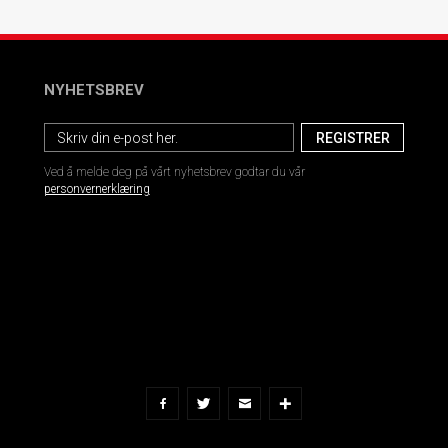
NYHETSBREV
Ved å melde deg på vårt nyhetsbrev godtar du vår
personvernerklæring