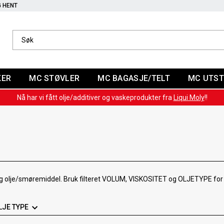
G HENT
KER
MC STØVLER
MC BAGASJE/TELT
MC UTST
Nå har vi fått olje/additiver og vaskeprodukter fra
Liqui Moly
!!
iktig olje/smøremiddel. Bruk filteret VOLUM, VISKOSITET og OLJETYPE for 
LJE TYPE