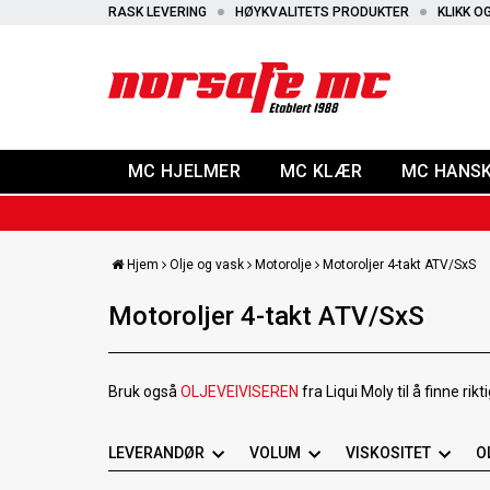
RASK LEVERING
HØYKVALITETS PRODUKTER
KLIKK O
MC HJELMER
MC KLÆR
MC HANS
Hjem
Olje og vask
Motorolje
Motoroljer 4-takt ATV/SxS
Motoroljer 4-takt ATV/SxS
Bruk også
OLJEVEIVISEREN
fra Liqui Moly til å finne r
LEVERANDØR
VOLUM
VISKOSITET
O