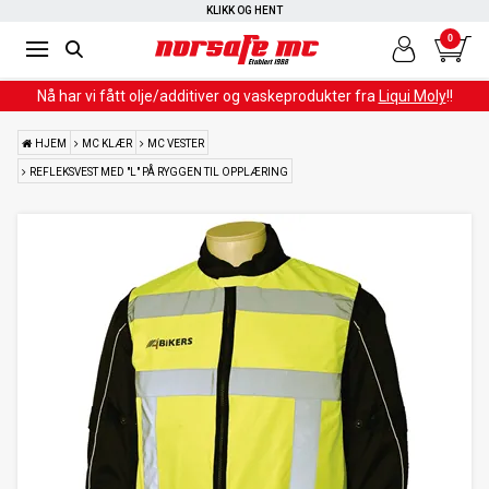
KLIKK OG HENT
0
Nå har vi fått olje/additiver og vaskeprodukter fra
Liqui Moly
!!
HJEM
MC KLÆR
MC VESTER
REFLEKSVEST MED "L" PÅ RYGGEN TIL OPPLÆRING