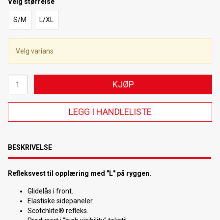
Velg
størrelse
S/M
L/XL
Velg varians
KJØP
LEGG I HANDLELISTE
BESKRIVELSE
Refleksvest til opplæring med "L" på ryggen.
Glidelås i front.
Elastiske sidepaneler.
Scotchlite® refleks.