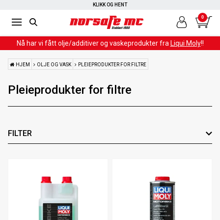
KLIKK OG HENT
0
Nå har vi fått olje/additiver og vaskeprodukter fra
Liqui Moly
!!
HJEM
OLJE OG VASK
PLEIEPRODUKTER FOR FILTRE
Pleieprodukter for filtre
FILTER
Leverandør
Volum