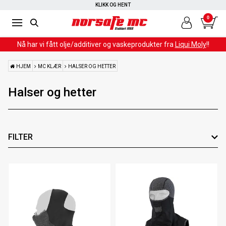
RASK LEVERING
KLIKK OG HENT
0
Nå har vi fått olje/additiver og vaskeprodukter fra
Liqui Moly
!!
HJEM
MC KLÆR
HALSER OG HETTER
Halser og hetter
FILTER
Farge
Leverandør
Materiale