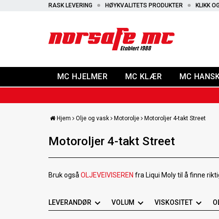
RASK LEVERING
HØYKVALITETS PRODUKTER
KLIKK O
MC HJELMER
MC KLÆR
MC HANS
Hjem
Olje og vask
Motorolje
Motoroljer 4-takt Street
Motoroljer 4-takt Street
Bruk også
OLJEVEIVISEREN
fra Liqui Moly til å finne r
LEVERANDØR
VOLUM
VISKOSITET
O