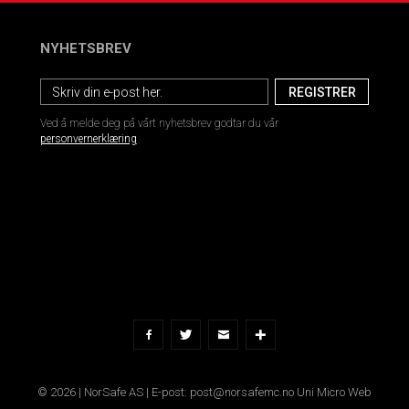
NYHETSBREV
Ved å melde deg på vårt nyhetsbrev godtar du vår
personvernerklæring
© 2026 | NorSafe AS | E-post: post@norsafemc.no
Uni Micro Web