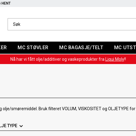
G HENT
KER
MC STØVLER
MC BAGASJE/TELT
MC UTST
Nå har vi fått olje/additiver og vaskeprodukter fra
Liqui Moly
!!
iktig olje/smøremiddel. Bruk filteret VOLUM, VISKOSITET og OLJETYPE for 
LJE TYPE