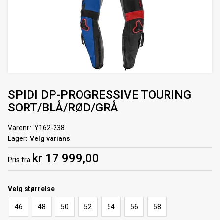
SPIDI DP-PROGRESSIVE TOURING
SORT/BLÅ/RØD/GRÅ
Varenr.
Y162-238
Lager
Velg varians
kr 17 999,00
Pris
fra
Velg
størrelse
46
48
50
52
54
56
58