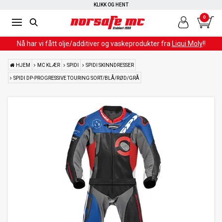
KLIKK OG HENT
0
Nå har vi fått olje/additiver og vaskeprodukter fra
Liqui Moly
!!
HJEM
MC KLÆR
SPIDI
SPIDI SKINNDRESSER
SPIDI DP-PROGRESSIVE TOURING SORT/BLÅ/RØD/GRÅ