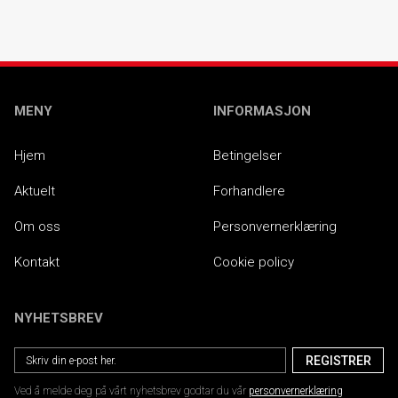
MENY
INFORMASJON
Hjem
Betingelser
Aktuelt
Forhandlere
Om oss
Personvernerklæring
Kontakt
Cookie policy
NYHETSBREV
Ved å melde deg på vårt nyhetsbrev godtar du vår
personvernerklæring