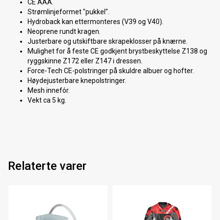
CE AAA.
Strømlinjeformet "pukkel".
Hydroback kan ettermonteres (V39 og V40).
Neoprene rundt kragen.
Justerbare og utskiftbare skrapeklosser på knærne.
Mulighet for å feste CE godkjent brystbeskyttelse Z138 og
ryggskinne Z172 eller Z147 i dressen.
Force-Tech CE-polstringer på skuldre albuer og hofter.
Høydejusterbare knepolstringer.
Mesh innefór.
Vekt ca 5 kg.
Relaterte varer