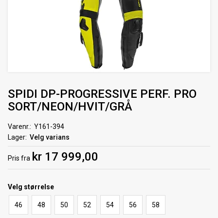
SPIDI DP-PROGRESSIVE PERF. PRO
SORT/NEON/HVIT/GRÅ
Varenr.
Y161-394
Lager
Velg varians
kr 17 999,00
Pris
fra
Velg
størrelse
46
48
50
52
54
56
58