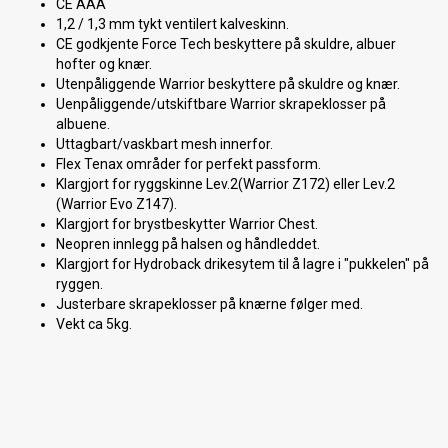
CE AAA
1,2 / 1,3 mm tykt ventilert kalveskinn.
CE godkjente Force Tech beskyttere på skuldre, albuer
hofter og knær.
Utenpåliggende Warrior beskyttere på skuldre og knær.
Uenpåliggende/utskiftbare Warrior skrapeklosser på
albuene.
Uttagbart/vaskbart mesh innerfor.
Flex Tenax områder for perfekt passform.
Klargjort for ryggskinne Lev.2(Warrior Z172) eller Lev.2
(Warrior Evo Z147).
Klargjort for brystbeskytter Warrior Chest.
Neopren innlegg på halsen og håndleddet.
Klargjort for Hydroback drikesytem til å lagre i "pukkelen" på
ryggen.
Justerbare skrapeklosser på knærne følger med.
Vekt ca 5kg.