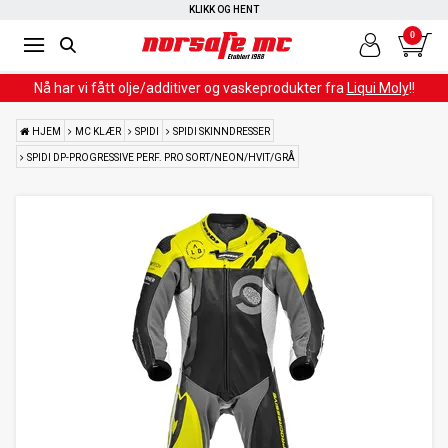
RASK LEVERING
KLIKK OG HENT
0
Nå har vi fått olje/additiver og vaskeprodukter fra
Liqui Moly
!!
HJEM
MC KLÆR
SPIDI
SPIDI SKINNDRESSER
SPIDI DP-PROGRESSIVE PERF. PRO SORT/NEON/HVIT/GRÅ