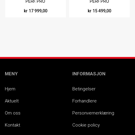
PERF. PRO
PERF PRO
SORT/RØD/HVIT/GRÅ
BLACK/FLUO/YELLOW
kr 17 999,00
kr 15 499,00
MENY
INFORMASJON
Hjem
Betingelser
Aktuelt
Forhandlere
Om oss
Personvernerklæring
Kontakt
Cookie policy