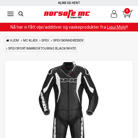
KLIKK OG HENT
0
Nå har vi fått olje/additiver og vaskeprodukter fra
Liqui Moly
!!
HJEM
MC KLÆR
SPIDI
SPIDI SKINNDRESSER
SPIDI SPORT WARRIOR TOURING BLACK/WHITE