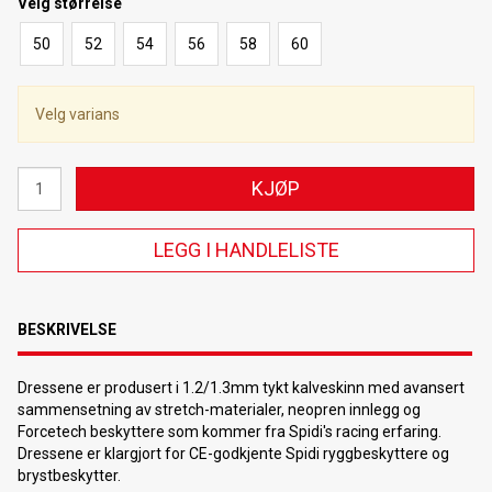
Velg
størrelse
50
52
54
56
58
60
Velg varians
KJØP
LEGG I HANDLELISTE
BESKRIVELSE
Dressene er produsert i 1.2/1.3mm tykt kalveskinn med avansert
sammensetning av stretch-materialer, neopren innlegg og
Forcetech beskyttere som kommer fra Spidi's racing erfaring.
Dressene er klargjort for CE-godkjente Spidi ryggbeskyttere og
brystbeskytter.