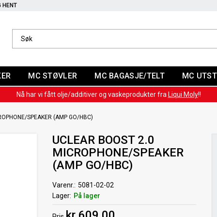
G HENT
KER
MC STØVLER
MC BAGASJE/TELT
MC UTST
Nå har vi fått olje/additiver og vaskeprodukter fra
Liqui Moly
!!
CROPHONE/SPEAKER (AMP GO/HBC)
UCLEAR BOOST 2.0
MICROPHONE/SPEAKER
(AMP GO/HBC)
Varenr.
5081-02-02
Lager
På lager
kr 609,00
Pris