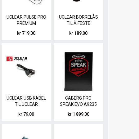
UCLEAR PULSE PRO
UCLEAR BORRELÅS
PREMIUM
TIL Å FESTE
MICROPHONE KIT
HØYTTALERE (6
kr 719,00
kr 189,00
STK)
UCLEAR USB KABEL
CABERG PRO
TIL UCLEAR
SPEAK EVO A9235
AMP/HBC
kr 79,00
kr 1 899,00