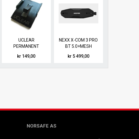
UCLEAR
NEXX X-COM 3 PRO
PERMANENT
BT 5.0+MESH
HELMET MOUNT (2
kr 149,00
kr 5 499,00
STK/PAKKE)
NORSAFE AS