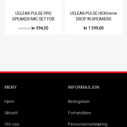
UCLEAR PULSE PRO
UCLEAR PULSE HDXtreme
SPEAKER/MIC SET FOR
DROP IN SPEAKERS
AMP PRO
(3,5MM JACK)
kr 594,30
kr 1 399,00
kr 849,00
MENY
INFORMASJON
Hjem
Betingelser
Aktuelt
Forhandlere
Om oss
Personvernerklæring