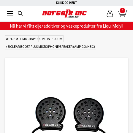
RASK LEVERING
KLIKK OG HENT
0
Nå har vi fått olje/additiver og vaskeprodukter fra
Liqui Moly
!!
HJEM
MC UTSTYR
MC INTERCOM
UCLEAR BOOST PLUS MICROPHONE/SPEAKER (AMP GO/HBC)