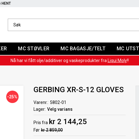
G HENT
KER
MC STØVLER
MC BAGASJE/TELT
MC UTST
Nå har vi fått olje/additiver og vaskeprodukter fra
Liqui Moly
!!
GERBING XR-S-12 GLOVES
-25%
Varenr.
5802-01
Lager
Velg varians
kr 2 144,25
Pris
fra
Før
kr 2 859,00