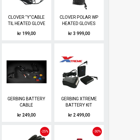
CLOVER "Y"CABLE
CLOVER POLAR WP
TIL HEATED GLOVE
HEATED GLOVES
1,5m
SORT
kr 199,00
kr 3 999,00
GERBING BATTERY
GERBING XTREME
CABLE
BATTERY KIT
kr 249,00
kr 2 499,00
-25%
-30%