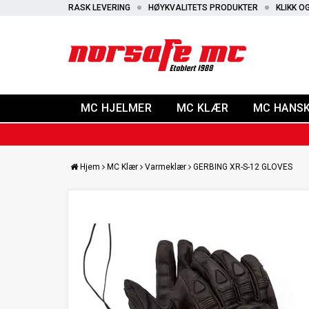
RASK LEVERING
HØYKVALITETS PRODUKTER
KLIKK O
MC HJELMER
MC KLÆR
MC HANS
Hjem
MC Klær
Varmeklær
GERBING XR-S-12 GLOVES