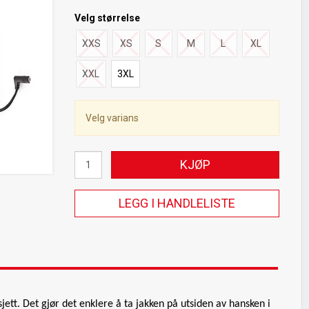
Velg
størrelse
XXS
XS
S
M
L
XL
XXL
3XL
Velg varians
KJØP
LEGG I HANDLELISTE
jett. Det gjør det enklere å ta jakken på utsiden av hansken i