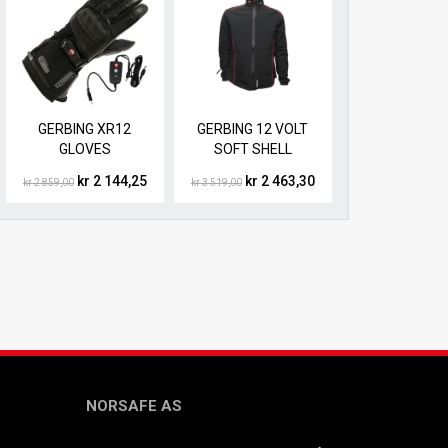
GERBING XR12
GERBING 12 VOLT
GLOVES
SOFT SHELL
JACKET
kr 2 144,25
kr 2 463,30
kr 2 859,00
kr 3 519,00
NORSAFE AS