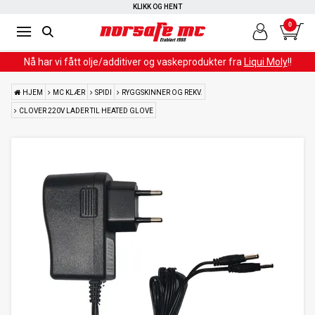
KLIKK OG HENT
0
Nå har vi fått olje/additiver og vaskeprodukter fra
Liqui Moly
!!
HJEM
MC KLÆR
SPIDI
RYGGSKINNER OG REKV.
CLOVER 220V LADER TIL HEATED GLOVE