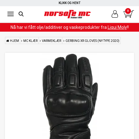
RASK LEVERING
KLIKK OG HENT
0
Nå har vi fått olje/additiver og vaskeprodukter fra
Liqui Moly
!!
HJEM
MC KLÆR
VARMEKLÆR
GERBING XR GLOVES (NY TYPE 2020)