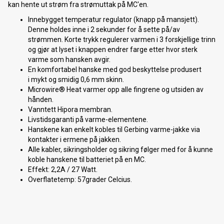
kan hente ut strøm fra strømuttak på MC'en.
Innebygget temperatur regulator (knapp på mansjett).
Denne holdes inne i 2 sekunder for å sette på/av
strømmen. Korte trykk regulerer varmen i 3 forskjellige trinn
og gjør at lyset i knappen endrer farge etter hvor sterk
varme som hansken avgir.
En komfortabel hanske med god beskyttelse produsert
i mykt og smidig 0,6 mm skinn.
Microwire® Heat varmer opp alle fingrene og utsiden av
hånden.
Vanntett Hipora membran.
Livstidsgaranti på varme-elementene.
Hanskene kan enkelt kobles til Gerbing varme-jakke via
kontakter i ermene på jakken.
Alle kabler, sikringsholder og sikring følger med for å kunne
koble hanskene til batteriet på en MC.
Effekt: 2,2A / 27 Watt.
Overflatetemp: 57grader Celcius.