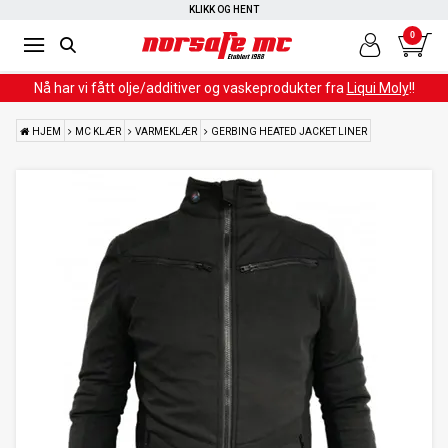
RASK LEVERING
KLIKK OG HENT
0
Nå har vi fått olje/additiver og vaskeprodukter fra
Liqui Moly
!!
HJEM
MC KLÆR
VARMEKLÆR
GERBING HEATED JACKET LINER