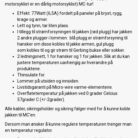
motorsyklist er en dårlig motorsyklist) MC-tur!
Effekt: 77Watt (6,5A) fordelt på paneler på bryst, rygg,
krage og armer.
Lett og tynn, tar liten plass.
I tillegg til strømforsyningen til jakken (rød plugg) har jakken
2 andre plugger i lommen: blå plugg er strømforsyning til
hansker om disse kobles til jakke armen, gul plugg
som kobles til og gir strøm til Gerbing bukse eller sokker.
2 ledningsnett, 1 for hansker og 1 for jakken. Slik at du kan
justere temperaturen uavhengig av hverandre på
produktene.
Thinsulate for.
Lommer på utsiden og innsiden.
Livstidsgaranti på Micro-wire varme-elementene.
Overflatetemperatur på jakken ved 0 grader Celcius:
57grader C (+/-2grader).
Alle kabler, sikringsholder og sikring følger med for å kunne koble
jakken til MC'en.
Dersom man ønsker å kunne regulere temperaturen trenger man
en temperatur regulator.