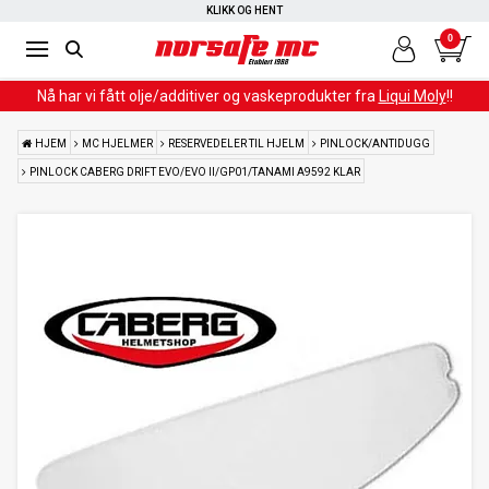
KLIKK OG HENT
0
Nå har vi fått olje/additiver og vaskeprodukter fra
Liqui Moly
!!
HJEM
MC HJELMER
RESERVEDELER TIL HJELM
PINLOCK/ANTIDUGG
PINLOCK CABERG DRIFT EVO/EVO II/GP01/TANAMI A9592 KLAR