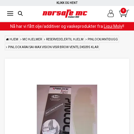
KLIKK OG HENT
0
Nå har vi fått olje/additiver og vaskeprodukter fra
Liqui Moly
!!
HJEM
MC HJELMER
RESERVEDELER TIL HJELM
PINLOCK/ANTIDUGG
PINLOCK ARAI SAI-MAX VISION VISIR BROW VENTS, DKS095 KLAR