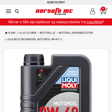
KLIKK OG HENT
0
Nå har vi fått olje/additiver og vaskeprodukter fra
Liqui Moly
!!
HJEM
OLJE OG VASK
MOTOROLJE
MOTOROLJER SNØSCOOTER
LIQUI MOLY SNOWMOBIL MOTOROIL 0W-40 1 L