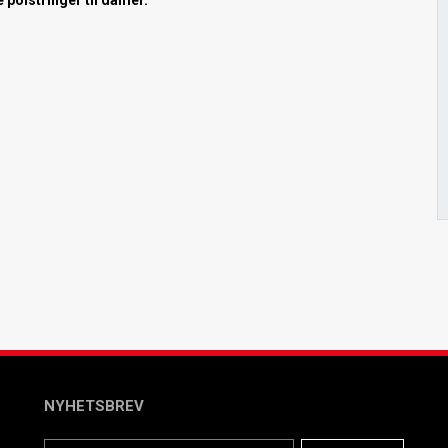
polstringer til damer.
NYHETSBREV