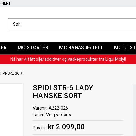
G HENT
KER
MC STØVLER
MC BAGASJE/TELT
MC UTST
Nå har vi fått olje/additiver og vaskeprodukter fra
Liqui Moly
!!
Y HANSKE SORT
SPIDI STR-6 LADY
HANSKE SORT
Varenr.
A222-026
Lager
Velg varians
kr 2 099,00
Pris
fra