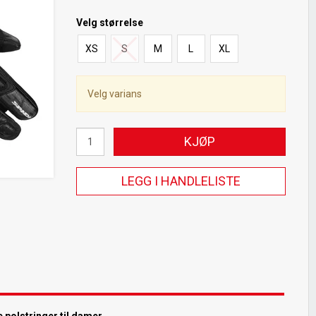
Velg
størrelse
XS
S
M
L
XL
Velg varians
KJØP
LEGG I HANDLELISTE