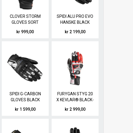
CLOVER STORM
SPIDI ALU PRO EVO
GLOVES SORT
HANSKE BLACK
kr 999,00
kr 2 199,00
SPIDI G-CARBON
FURYGAN STYG 20
GLOVES BLACK
X KEVLAR® BLACK-
WHITE
WHITE-RED HANSKE
kr 1 599,00
kr 2 999,00