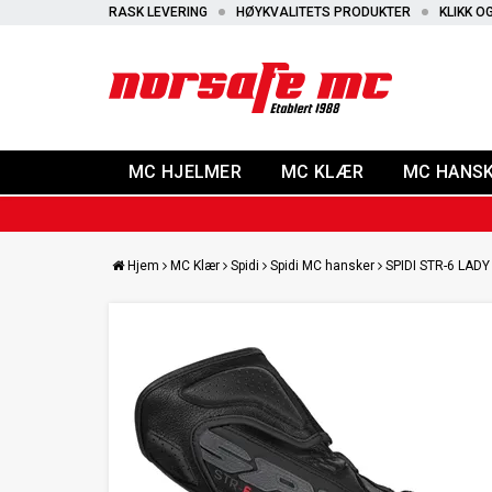
RASK LEVERING
HØYKVALITETS PRODUKTER
KLIKK O
MC HJELMER
MC KLÆR
MC HANS
Hjem
MC Klær
Spidi
Spidi MC hansker
SPIDI STR-6 LAD