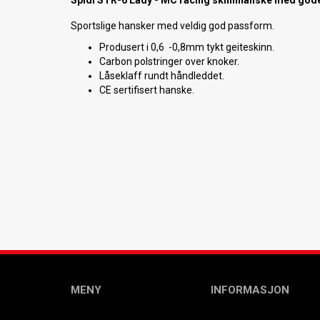
Spidi STR-6 Lady - MC racing skinnhanske med gode 
Sportslige hansker med veldig god passform.
Produsert i 0,6 -0,8mm tykt geiteskinn.
Carbon polstringer over knoker.
Låseklaff rundt håndleddet.
CE sertifisert hanske.
MENY
INFORMASJON