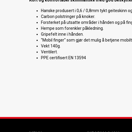
Kort og komfortabel skinnhanske med god beskyttel
Hanske produsert i 0,6 / 0,8mm tykt geiteskinn og
Carbon polstringer på knoker.
Forsterket på utsatte områder i hånden og på fin
Hempe som forenkler påkledning.
Gripefelt inne i hånden.
"Mobil finger" som gjør det mulig å betjene mobi
Vekt 140g.
Ventilert.
PPE certifisert EN 13594