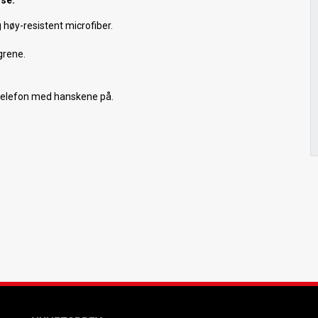
se.
 høy-resistent microfiber.
grene.
ltelefon med hanskene på.