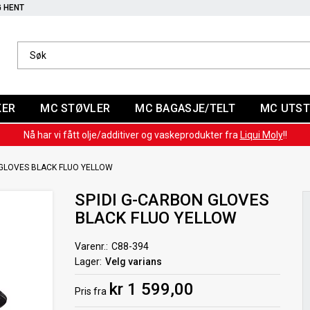
G HENT
KER
MC STØVLER
MC BAGASJE/TELT
MC UTST
Nå har vi fått olje/additiver og vaskeprodukter fra
Liqui Moly
!!
 GLOVES BLACK FLUO YELLOW
SPIDI G-CARBON GLOVES
BLACK FLUO YELLOW
Varenr.
C88-394
Lager
Velg varians
kr 1 599,00
Pris
fra