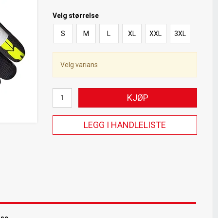
Velg
størrelse
S
M
L
XL
XXL
3XL
Velg varians
KJØP
LEGG I HANDLELISTE