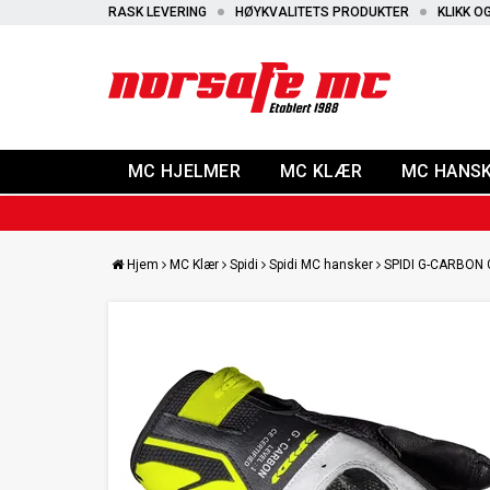
RASK LEVERING
HØYKVALITETS PRODUKTER
KLIKK O
MC HJELMER
MC KLÆR
MC HANS
Hjem
MC Klær
Spidi
Spidi MC hansker
SPIDI G-CARBON