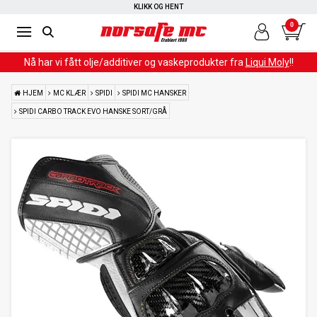
KLIKK OG HENT
0
Nå har vi fått olje/additiver og vaskeprodukter fra
Liqui Moly
!!
HJEM
MC KLÆR
SPIDI
SPIDI MC HANSKER
SPIDI CARBO TRACK EVO HANSKE SORT/GRÅ