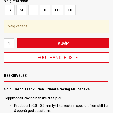
Velg
størrelse
S
M
L
XL
XXL
3XL
Velg varians
KJØP
LEGG I HANDLELISTE
BESKRIVELSE
Spidi Carbo Track - den ultimate racing MC hanske!
Toppmodell Racing hanske fra Spidi
Produsert i 0,8 - 0,9mm tykt kalveskinn spesielt fremstilt for
å oppnå god passform.