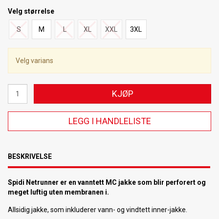
Velg
størrelse
S
M
L
XL
XXL
3XL
Velg varians
KJØP
LEGG I HANDLELISTE
BESKRIVELSE
Spidi Netrunner er en vanntett MC jakke som blir perforert og
meget luftig uten membranen i.
Allsidig jakke, som inkluderer vann- og vindtett inner-jakke.