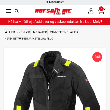
RASK LEVERING
KLIKK OG HENT
0
Nå har vi fått olje/additiver og vaskeprodukter fra
Liqui Moly
!!
HJEM
MC KLÆR
MC JAKKER
VANNTETTE MC JAKKER
SPIDI NETRUNNER JAKKE YELLOW FLUO
-34%