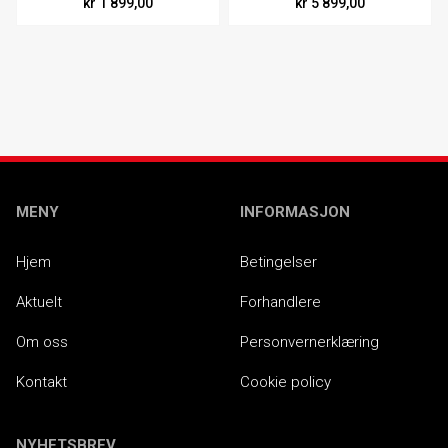
kr 1 899,00
kr 5 899,00
MENY
INFORMASJON
Hjem
Betingelser
Aktuelt
Forhandlere
Om oss
Personvernerklæring
Kontakt
Cookie policy
NYHETSBREV