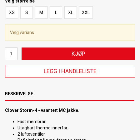
Velg
størrelse
XS
S
M
L
XL
XXL
Velg varians
KJØP
LEGG I HANDLELISTE
BESKRIVELSE
Clover Storm-4 - vanntett MC jakke.
Fast membran.
Utagbart thermo innerfor.
2 lufteventiler.