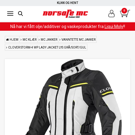
RASK LEVERING
KLIKK OG HENT
0
Nå har vi fått olje/additiver og vaskeprodukter fra
Liqui Moly
!!
HJEM
MC KLÆR
MC JAKKER
VANNTETTE MC JAKKER
CLOVER STORM-4 WP LADY JACKET LYS GRÅ/SORT/GUL