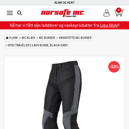
KLIKK OG HENT
0
Nå har vi fått olje/additiver og vaskeprodukter fra
Liqui Moly
!!
HJEM
MC KLÆR
MC BUKSER
VANNTETTE MC BUKSER
SPIDI TRAVELER 2 LADY BUKSE, BLACK/GREY
-50%