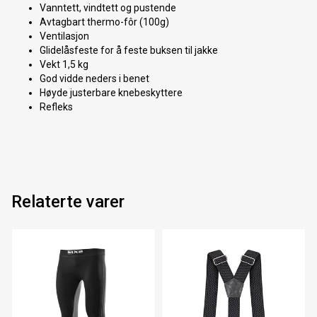
Vanntett, vindtett og pustende
Avtagbart thermo-fôr (100g)
Ventilasjon
Glidelåsfeste for å feste buksen til jakke
Vekt 1,5 kg
God vidde neders i benet
Høyde justerbare knebeskyttere
Refleks
Relaterte varer