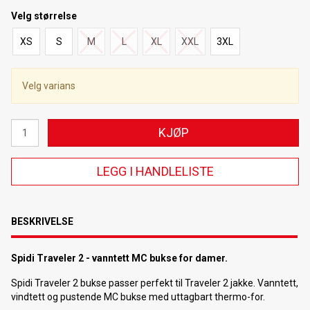
Velg
størrelse
XS
S
M
L
XL
XXL
3XL
Velg varians
KJØP
LEGG I HANDLELISTE
BESKRIVELSE
Spidi Traveler 2 - vanntett MC bukse for damer.
Spidi Traveler 2 bukse passer perfekt til Traveler 2 jakke. Vanntett,
vindtett og pustende MC bukse med uttagbart thermo-for.