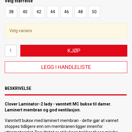
Velg
størrelse
38
40
42
44
46
48
50
Velg varians
KJØP
LEGG I HANDLELISTE
BESKRIVELSE
Clover Laminator-2 lady - vanntett MC bukse til damer.
Laminert membran og god ventilasjon.
Vanntett bukse med laminert membran - dette gjør at vannet
stoppes tidligere enn om membranen ligger innenfor