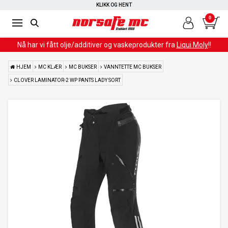
RASK LEVERING
KLIKK OG HENT
0
Nå har vi fått olje/additiver og vaskeprodukter fra
Liqui Moly
!!
HJEM
MC KLÆR
MC BUKSER
VANNTETTE MC BUKSER
CLOVER LAMINATOR-2 WP PANTS LADY SORT