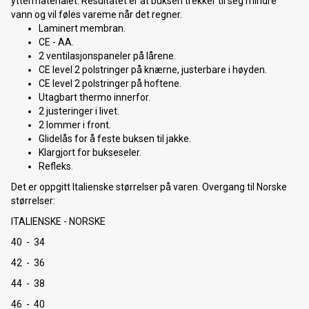
yttermaterialet. Resultatet er at buksen trekker til seg mindre
vann og vil føles vareme når det regner.
Laminert membran.
CE - AA.
2 ventilasjonspaneler på lårene.
CE level 2 polstringer på knærne, justerbare i høyden.
CE level 2 polstringer på hoftene.
Utagbart thermo innerfor.
2 justeringer i livet.
2 lommer i front.
Glidelås for å feste buksen til jakke.
Klargjort for bukseseler.
Refleks.
Det er oppgitt Italienske størrelser på varen. Overgang til Norske
størrelser:
ITALIENSKE - NORSKE
40 - 34
42 - 36
44 - 38
46 - 40