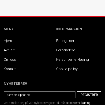
MENY
INFORMASJON
Hjem
Betingelser
Aktuelt
Forhandlere
Om oss
Personvernerklæring
Kontakt
Cookie policy
NYHETSBREV
Ved å melde deg på vårt nyhetsbrev godtar du vår
personvernerklæring