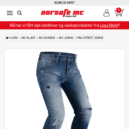
KLIKK OG HENT
0
Nå har vi fått olje/additiver og vaskeprodukter fra
Liqui Moly
!!
HJEM
MC KLÆR
MC BUKSER
MC JEANS
PMJ STREET JEANS