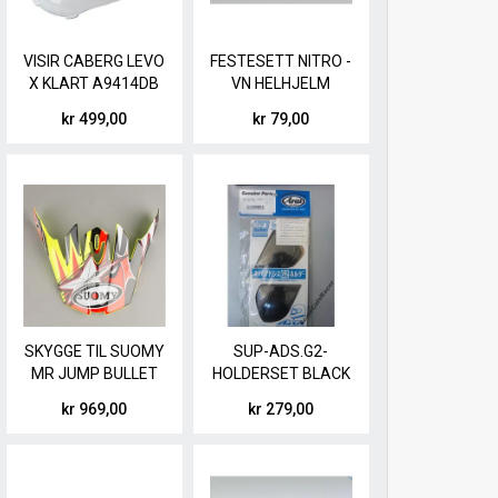
VISIR CABERG LEVO
FESTESETT NITRO -
X KLART A9414DB
VN HELHJELM
(NSFF, NSFP, 347,
kr 499,00
kr 79,00
346)
SKYGGE TIL SUOMY
SUP-ADS.G2-
MR JUMP BULLET
HOLDERSET BLACK
kr 969,00
kr 279,00