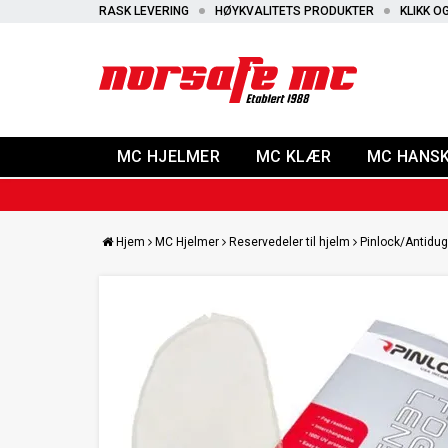
RASK LEVERING
HØYKVALITETS PRODUKTER
KLIKK O
MC HJELMER
MC KLÆR
MC HANS
Hjem
MC Hjelmer
Reservedeler til hjelm
Pinlock/Antidu