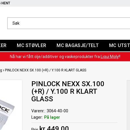
G HENT
KER
MC STØVLER
MC BAGASJE/TELT
MC UTST
Nå har vi fått olje/additiver og vaskeprodukter fra
Liqui Moly
!!
gg
PINLOCK NEXX SX.100 (+R) / Y.100 R KLART GLASS
PINLOCK NEXX SX.100
(+R) / Y.100 R KLART
GLASS
Varenr.
3064-40-00
Lager
På lager
kr 449,00
Pris