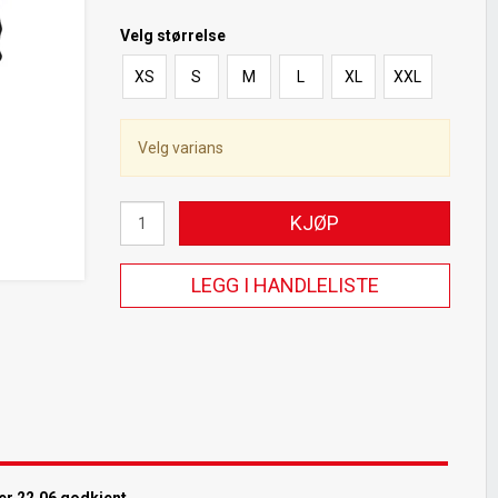
Velg
størrelse
XS
S
M
L
XL
XXL
Velg varians
KJØP
LEGG I HANDLELISTE