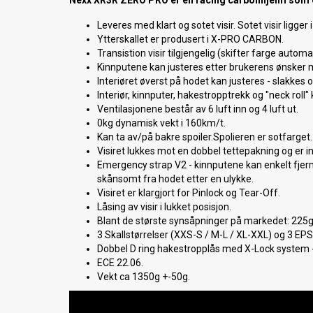
Nexx XR3R ZERO PRO er en racing carbonhjelm som e
Leveres med klart og sotet visir. Sotet visir ligger 
Ytterskallet er produsert i X-PRO CARBON.
Transistion visir tilgjengelig (skifter farge automa
Kinnputene kan justeres etter brukerens ønsker m
Interiøret øverst på hodet kan justeres - slakkes 
Interiør, kinnputer, hakestropptrekk og "neck roll" 
Ventilasjonene består av 6 luft inn og 4 luft ut.
0kg dynamisk vekt i 160km/t.
Kan ta av/på bakre spoiler.Spolieren er sotfarget.
Visiret lukkes mot en dobbel tettepakning og er i
Emergency strap V2 - kinnputene kan enkelt fjern
skånsomt fra hodet etter en ulykke.
Visiret er klargjort for Pinlock og Tear-Off.
Låsing av visir i lukket posisjon.
Blant de største synsåpninger på markedet: 225gra
3 Skallstørrelser (XXS-S / M-L / XL-XXL) og 3 EPS 
Dobbel D ring hakestropplås med X-Lock system
ECE 22.06.
Vekt ca 1350g +-50g.