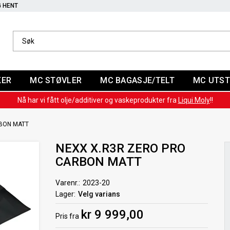
G HENT
KER
MC STØVLER
MC BAGASJE/TELT
MC UTST
Nå har vi fått olje/additiver og vaskeprodukter fra
Liqui Moly
!!
RBON MATT
NEXX X.R3R ZERO PRO
CARBON MATT
Varenr.
2023-20
Lager
Velg varians
kr 9 999,00
Pris
fra