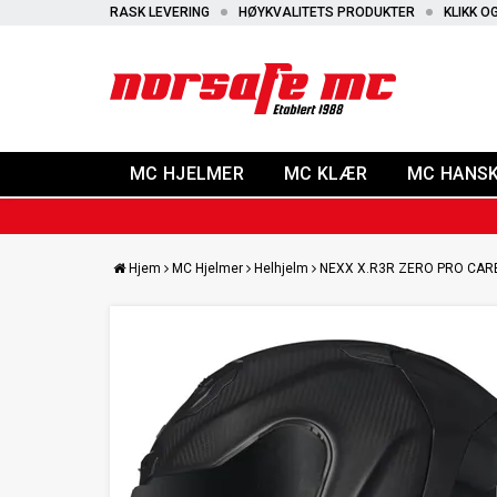
RASK LEVERING
HØYKVALITETS PRODUKTER
KLIKK O
MC HJELMER
MC KLÆR
MC HANS
Hjem
MC Hjelmer
Helhjelm
NEXX X.R3R ZERO PRO CA