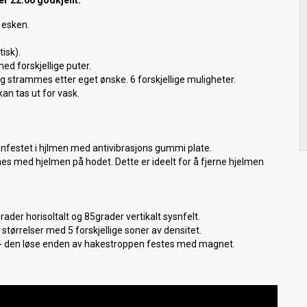
r 22.06 godkjent.
i esken.
tisk).
ed forskjellige puter.
og strammes etter eget ønske. 6 forskjellige muligheter.
kan tas ut for vask.
nnfestet i hjlmen med antivibrasjons gummi plate.
es med hjelmen på hodet. Dette er ideelt for å fjerne hjelmen
der horisoltalt og 85grader vertikalt sysnfelt.
størrelser med 5 forskjellige soner av densitet.
 - den løse enden av hakestroppen festes med magnet.