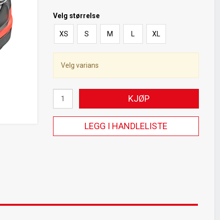
Velg
størrelse
XS
S
M
L
XL
Velg varians
KJØP
LEGG I HANDLELISTE