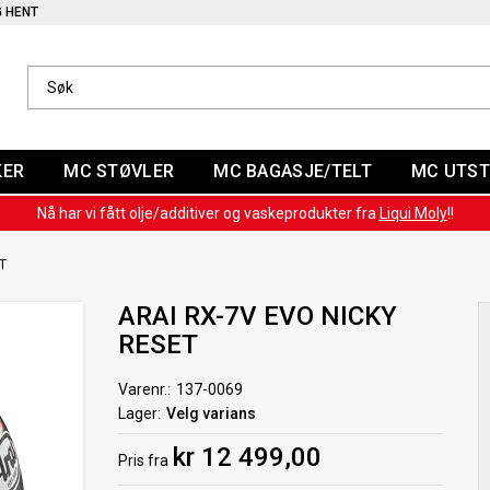
G HENT
KER
MC STØVLER
MC BAGASJE/TELT
MC UTST
Nå har vi fått olje/additiver og vaskeprodukter fra
Liqui Moly
!!
T
ARAI RX-7V EVO NICKY
RESET
Varenr.
137-0069
Lager
Velg varians
kr 12 499,00
Pris
fra