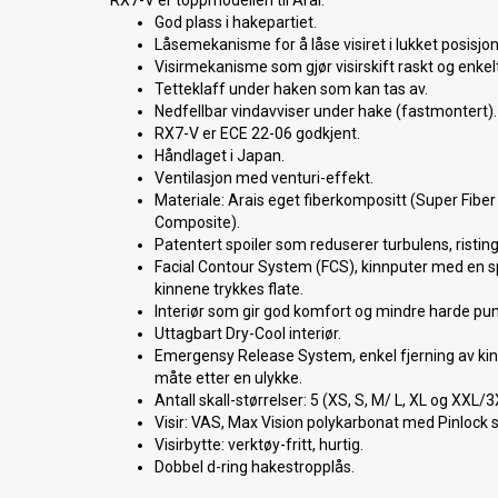
RX7-V er toppmodellen til Arai:
God plass i hakepartiet.
Låsemekanisme for å låse visiret i lukket posisjon
Visirmekanisme som gjør visirskift raskt og enkelt
Tetteklaff under haken som kan tas av.
Nedfellbar vindavviser under hake (fastmontert).
RX7-V er ECE 22-06 godkjent.
Håndlaget i Japan.
Ventilasjon med venturi-effekt.
Materiale: Arais eget fiberkompositt (Super Fiber
Composite).
Patentert spoiler som reduserer turbulens, ristin
Facial Contour System (FCS), kinnputer med en sp
kinnene trykkes flate.
Interiør som gir god komfort og mindre harde punk
Uttagbart Dry-Cool interiør.
Emergensy Release System, enkel fjerning av k
måte etter en ulykke.
Antall skall-størrelser: 5 (XS, S, M/ L, XL og XXL/3
Visir: VAS, Max Vision polykarbonat med Pinlock
Visirbytte: verktøy-fritt, hurtig.
Dobbel d-ring hakestropplås.