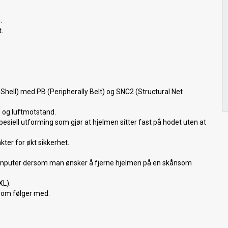
.
.
 Shell) med PB (Peripherally Belt) og SNC2 (Structural Net
g og luftmotstand.
esiell utforming som gjør at hjelmen sitter fast på hodet uten at
ter for økt sikkerhet.
innputer dersom man ønsker å fjerne hjelmen på en skånsom
XL).
 som følger med.