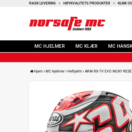
RASK LEVERING
HØYKVALITETS PRODUKTER
KLIKK O
MC HJELMER
MC KLÆR
MC HANS
Hjem
MC Hjelmer
Helhjelm
ARAI RX-7V EVO NICKY RESE