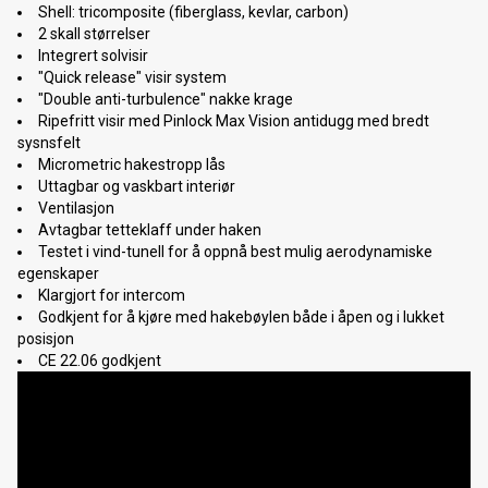
Shell: tricomposite (fiberglass, kevlar, carbon)
2 skall størrelser
Integrert solvisir
"Quick release" visir system
"Double anti-turbulence" nakke krage
Ripefritt visir med Pinlock Max Vision antidugg med bredt
sysnsfelt
Micrometric hakestropp lås
Uttagbar og vaskbart interiør
Ventilasjon
Avtagbar tetteklaff under haken
Testet i vind-tunell for å oppnå best mulig aerodynamiske
egenskaper
Klargjort for intercom
Godkjent for å kjøre med hakebøylen både i åpen og i lukket
posisjon
CE 22.06 godkjent