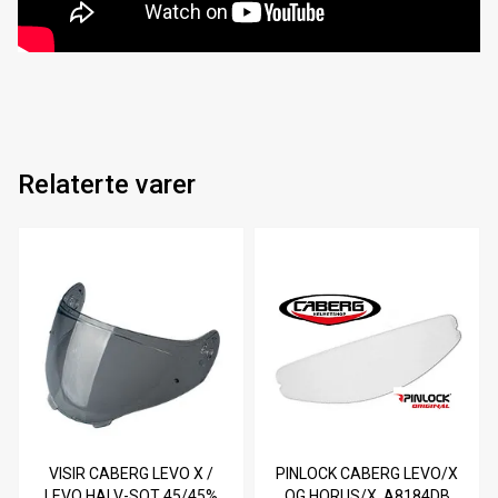
Relaterte varer
VISIR CABERG LEVO X /
PINLOCK CABERG LEVO/X
LEVO HALV-SOT 45/45%
OG HORUS/X, A8184DB