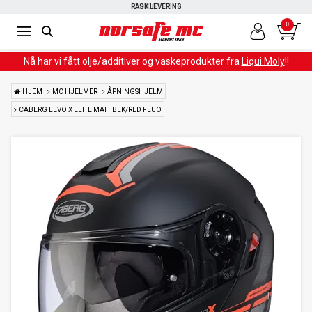
RASK LEVERING
KLIKK OG HENT
0
Nå har vi fått olje/additiver og vaskeprodukter fra
Liqui Moly
!!
HJEM
MC HJELMER
ÅPNINGSHJELM
CABERG LEVO X ELITE MATT BLK/RED FLUO