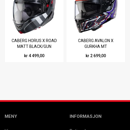
CABERG HORUS X ROAD
CABERG AVALON X
MATT BLACK/GUN
GURKHA MT
METAL/WHITE
BLK/OR/GRN/PRP
kr 4 499,00
kr 2 699,00
MENY
INFORMASJON