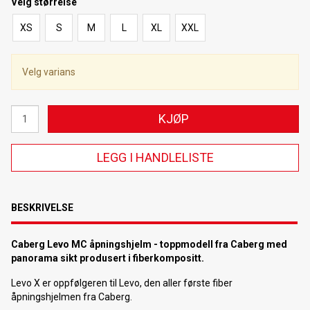
Velg
størrelse
XS
S
M
L
XL
XXL
Velg varians
KJØP
LEGG I HANDLELISTE
BESKRIVELSE
Caberg Levo MC åpningshjelm - toppmodell fra Caberg med
panorama sikt produsert i fiberkompositt.
Levo X er oppfølgeren til Levo, den aller første fiber
åpningshjelmen fra Caberg.