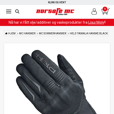
KLIKK OG HENT
0
Nå har vi fått olje/additiver og vaskeprodukter fra
Liqui Moly
!!
HJEM
MC HANSKER
MC SOMMERHANSKER
HELD TASKALA HANSKE BLACK