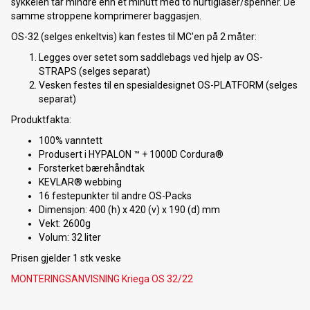
sykkelen tar mindre enn et minutt med to hurtiglåser/spenner. De
samme stroppene komprimerer baggasjen.
OS-32 (selges enkeltvis) kan festes til MC'en på 2 måter:
Legges over setet som saddlebags ved hjelp av OS-
STRAPS (selges separat)
Vesken festes til en spesialdesignet OS-PLATFORM (selges
separat)
Produktfakta:
100% vanntett
Produsert i HYPALON ™ + 1000D Cordura®
Forsterket bærehåndtak
KEVLAR® webbing
16 festepunkter til andre OS-Packs
Dimensjon: 400 (h) x 420 (v) x 190 (d) mm
Vekt: 2600g
Volum: 32 liter
Prisen gjelder 1 stk veske
MONTERINGSANVISNING Kriega OS 32/22