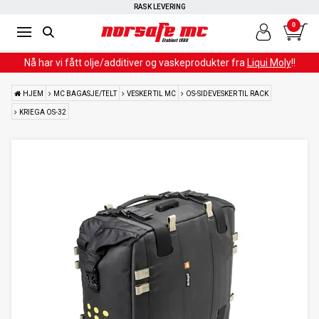
RASK LEVERING
0
Nå har vi fått olje/additiver og vaskeprodukter fra
Liqui Moly
!!
HJEM
MC BAGASJE/TELT
VESKER TIL MC
OS-SIDEVESKER TIL RACK
KRIEGA OS-32